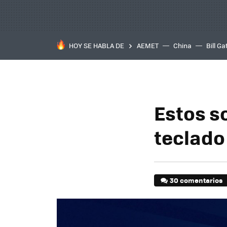
HOY SE HABLA DE
AEMET
China
Bill Ga
Estos s
teclado
30 comentarios