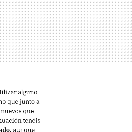
ilizar alguno
no que junto a
 nuevos que
inuación tenéis
lado
, aunque