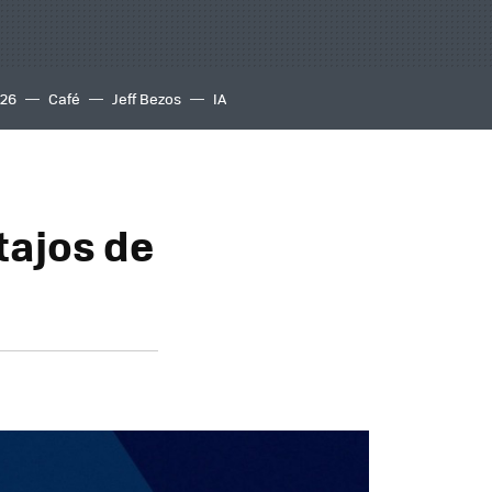
S26
Café
Jeff Bezos
IA
tajos de