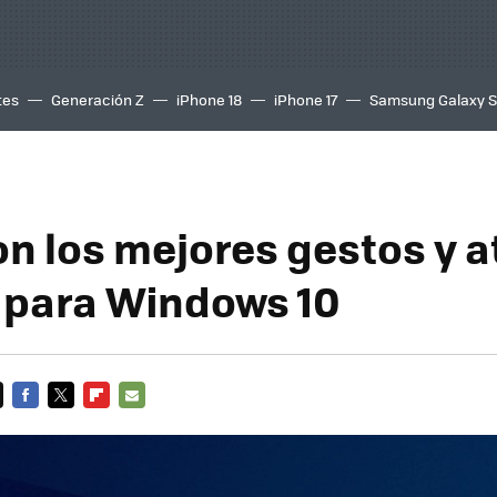
tes
Generación Z
iPhone 18
iPhone 17
Samsung Galaxy 
on los mejores gestos y a
 para Windows 10
FACEBOOK
TWITTER
FLIPBOARD
E-
MAIL