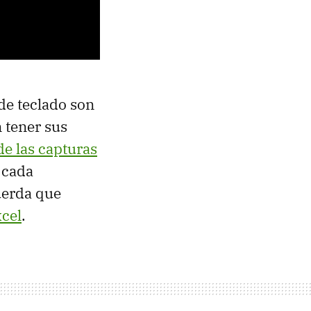
 de teclado son
 tener sus
de las capturas
 cada
uerda que
xcel
.