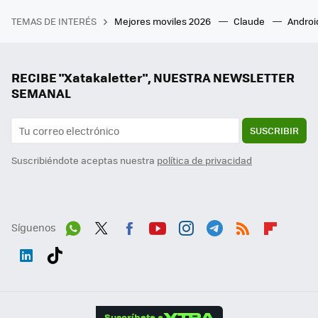
TEMAS DE INTERÉS
Mejores moviles 2026
Claude
Androi
RECIBE "Xatakaletter", NUESTRA NEWSLETTER
SEMANAL
SUSCRIBIR
Suscribiéndote aceptas nuestra
política de privacidad
Síguenos
Wh
Twit
Fac
You
Inst
Tele
RSS
Flip
ats
ter
ebo
tub
agr
gra
boa
Link
Tikt
App
ok
e
am
m
rd
edI
ok
Suscríbete a