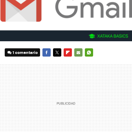
1 comentario
FACEBOOK
TWITTER
FLIPBOARD
E-
WHATSAPP
MAIL