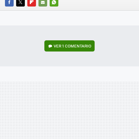
FACEBOOK
TWITTER
FLIPBOARD
E-
WHATSAPP
MAIL
VER
1 COMENTARIO