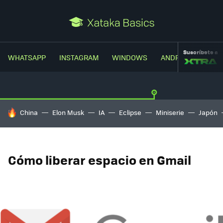
Suscríbete a
WHATSAPP
INSTAGRAM
WINDOWS
ANDROID
TRUC
HOY SE HABLA DE
China
Elon Musk
IA
Eclipse
Miniserie
Japón
Cómo liberar espacio en Gmail