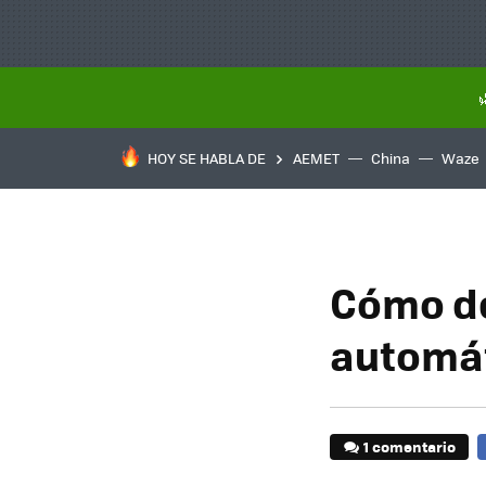
HOY SE HABLA DE
AEMET
China
Waze
Cómo de
automát
1 comentario