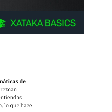
máticas de
arezcan
entiendas
o, lo que hace