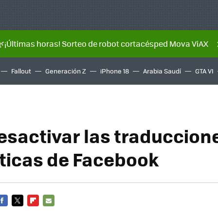
🌿¡Últimas horas! Sorteo de robot cortacésped Mova ViAX
Fallout
Generación Z
iPhone 18
Arabia Saudí
GTA VI
sactivar las traduccion
icas de Facebook
FACEBOOK
TWITTER
FLIPBOARD
E-