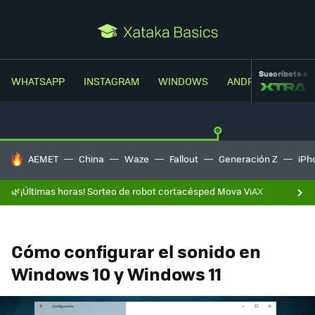
Suscríbete a
WHATSAPP
INSTAGRAM
WINDOWS
ANDROID
TRUC
HOY SE HABLA DE
AEMET
China
Waze
Fallout
Generación Z
iPh
🌿¡Últimas horas! Sorteo de robot cortacésped Mova ViAX
Cómo configurar el sonido en
Windows 10 y Windows 11