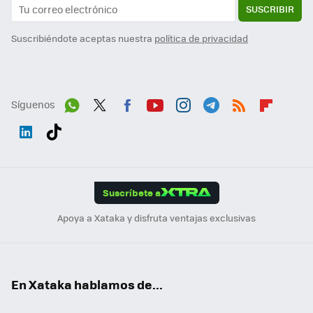
SUSCRIBIR
Suscribiéndote aceptas nuestra
política de privacidad
Síguenos
Wh
Twit
Fac
You
Inst
Tele
RSS
Flip
ats
ter
ebo
tub
agr
gra
boa
Link
Tikt
App
ok
e
am
m
rd
edI
ok
Suscríbete a
n
Apoya a Xataka y disfruta ventajas exclusivas
En Xataka hablamos de...