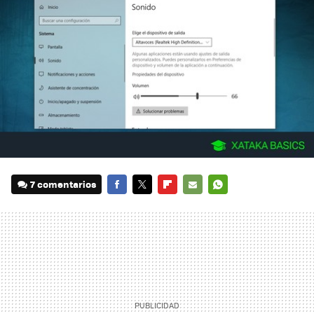
7 comentarios
FACEBOOK
TWITTER
FLIPBOARD
E-
WHATSAPP
MAIL