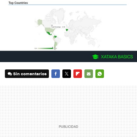
Sin comentarios
FACEBOOK
TWITTER
FLIPBOARD
E-
WHATSAPP
MAIL