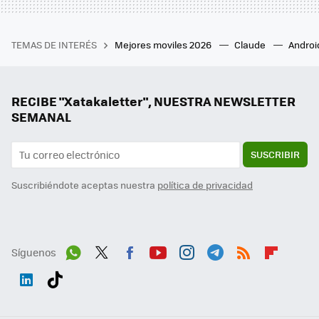
TEMAS DE INTERÉS
Mejores moviles 2026
Claude
Androi
RECIBE "Xatakaletter", NUESTRA NEWSLETTER
SEMANAL
SUSCRIBIR
Suscribiéndote aceptas nuestra
política de privacidad
Síguenos
Wh
Twit
Fac
You
Inst
Tele
RSS
Flip
ats
ter
ebo
tub
agr
gra
boa
Link
Tikt
App
ok
e
am
m
rd