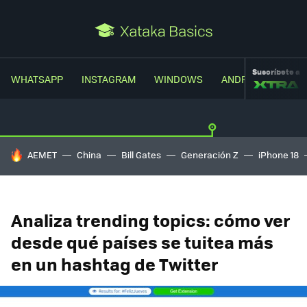
Suscríbete a
WHATSAPP
INSTAGRAM
WINDOWS
ANDROID
TRUC
HOY SE HABLA DE
AEMET
China
Bill Gates
Generación Z
iPhone 18
Analiza trending topics: cómo ver
desde qué países se tuitea más
en un hashtag de Twitter