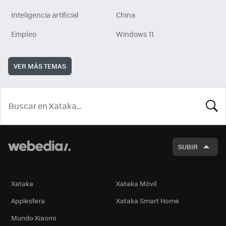
Inteligencia artificial
China
Empleo
Windows 11
VER MÁS TEMAS
BUSCA
SUBIR
Xataka
Xataka Móvil
Applesfera
Xataka Smart Home
Mundo Xiaomi