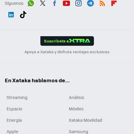
Síguenos
Wh
Twit
Fac
You
Inst
Tele
RSS
Flip
ats
ter
ebo
tub
agr
gra
boa
Link
Tikt
App
ok
e
am
m
rd
edI
ok
Suscríbete a
n
Apoya a Xataka y disfruta ventajas exclusivas
En Xataka hablamos de...
Streaming
Análisis
Espacio
Móviles
Energía
Xataka Movilidad
Apple
Samsung