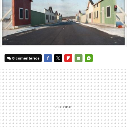
8 comentarios
FACEBOOK
TWITTER
FLIPBOARD
E-
WHATSAPP
MAIL