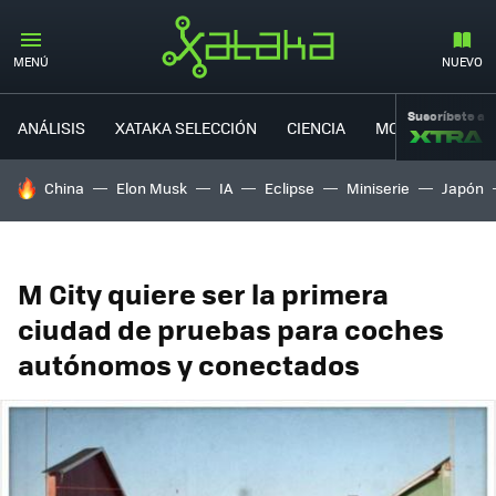
MENÚ
NUEVO
Suscríbete a
ANÁLISIS
XATAKA SELECCIÓN
CIENCIA
MOVILIDAD
HOY SE HABLA DE
China
Elon Musk
IA
Eclipse
Miniserie
Japón
M City quiere ser la primera
ciudad de pruebas para coches
autónomos y conectados