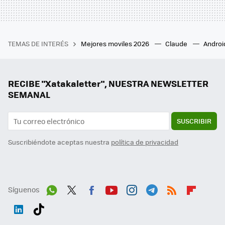
TEMAS DE INTERÉS
Mejores moviles 2026
Claude
Androi
RECIBE "Xatakaletter", NUESTRA NEWSLETTER
SEMANAL
SUSCRIBIR
Suscribiéndote aceptas nuestra
política de privacidad
Síguenos
Wh
Twit
Fac
You
Inst
Tele
RSS
Flip
ats
ter
ebo
tub
agr
gra
boa
Link
Tikt