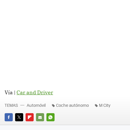
Vía |
Car and Driver
TEMAS
Automóvil
Coche autónomo
M City
FACEBOOK
TWITTER
FLIPBOARD
E-
WHATSAPP