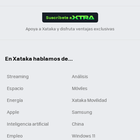
App
ok
e
am
m
rd
edI
ok
Suscríbete a
n
Apoya a Xataka y disfruta ventajas exclusivas
En Xataka hablamos de...
Streaming
Análisis
Espacio
Móviles
Energía
Xataka Movilidad
Apple
Samsung
Inteligencia artificial
China
Empleo
Windows 11