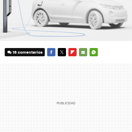
16 comentarios
FACEBOOK
TWITTER
FLIPBOARD
E-
WHATSAPP
MAIL