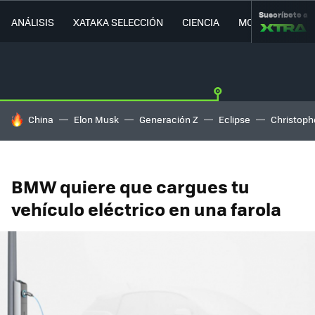
Suscríbete a
ANÁLISIS
XATAKA SELECCIÓN
CIENCIA
MOVILIDAD
HOY SE HABLA DE
China
Elon Musk
Generación Z
Eclipse
Christoph
BMW quiere que cargues tu
vehículo eléctrico en una farola