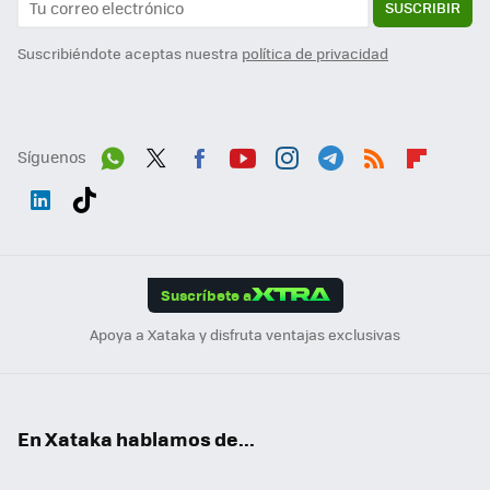
SUSCRIBIR
Suscribiéndote aceptas nuestra
política de privacidad
Síguenos
Wh
Twit
Fac
You
Inst
Tele
RSS
Flip
ats
ter
ebo
tub
agr
gra
boa
Link
Tikt
App
ok
e
am
m
rd
edI
ok
Suscríbete a
n
Apoya a Xataka y disfruta ventajas exclusivas
En Xataka hablamos de...