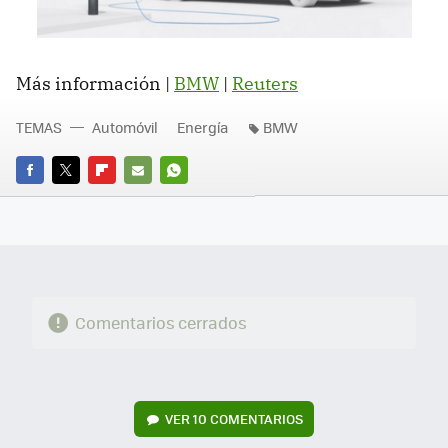
Más información |
BMW
|
Reuters
TEMAS
Automóvil
Energía
BMW
FACEBOOK
TWITTER
FLIPBOARD
E-
WHATSAPP
MAIL
Comentarios cerrados
VER
10 COMENTARIOS