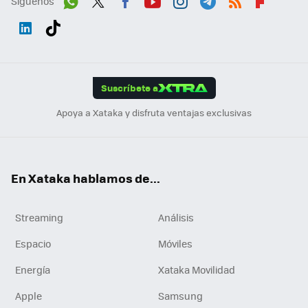
Síguenos
Wh
Twit
Fac
You
Inst
Tele
RSS
Flip
ats
ter
ebo
tub
agr
gra
boa
Link
Tikt
App
ok
e
am
m
rd
edI
ok
Suscríbete a
n
Apoya a Xataka y disfruta ventajas exclusivas
En Xataka hablamos de...
Streaming
Análisis
Espacio
Móviles
Energía
Xataka Movilidad
Apple
Samsung