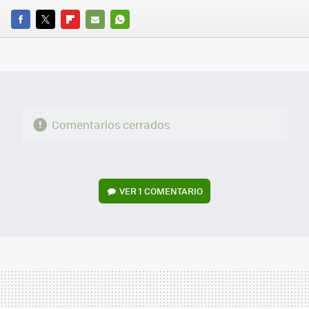
FACEBOOK
TWITTER
FLIPBOARD
E-
WHATSAPP
MAIL
Comentarios cerrados
VER
1 COMENTARIO