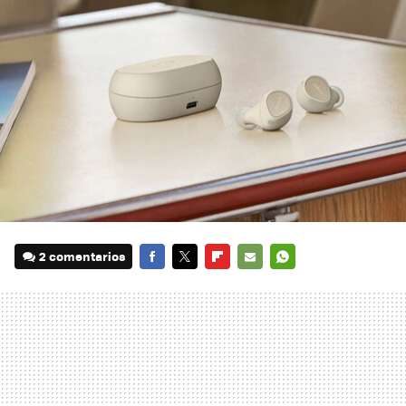
2 comentarios
FACEBOOK
TWITTER
FLIPBOARD
E-
WHATSAPP
MAIL