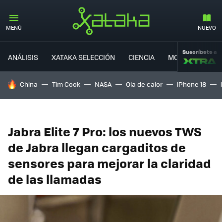
MENÚ
NUEVO
Suscríbete a
ANÁLISIS
XATAKA SELECCIÓN
CIENCIA
MOVILIDAD
HOY SE HABLA DE
China
Tim Cook
NASA
Ola de calor
iPhone 18
Jabra Elite 7 Pro: los nuevos TWS
de Jabra llegan cargaditos de
sensores para mejorar la claridad
de las llamadas