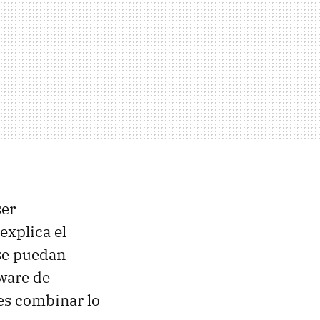
ser
explica el
se puedan
ware de
es combinar lo