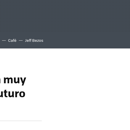
Café
Jeff Bezos
n muy
uturo