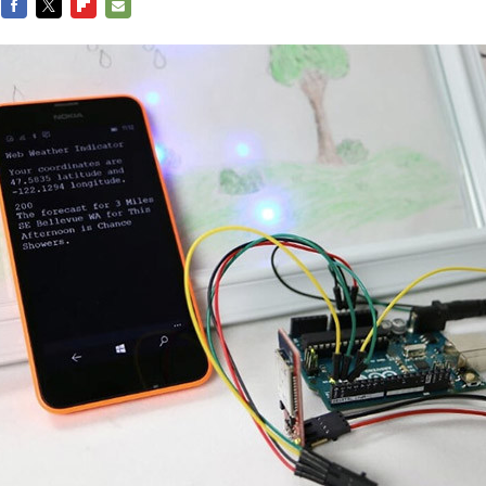
FACEBOOK
TWITTER
FLIPBOARD
E-
MAIL