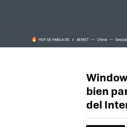
HOY SE HABLA DE
AEMET
China
Sequí
Windows
bien par
del Inte