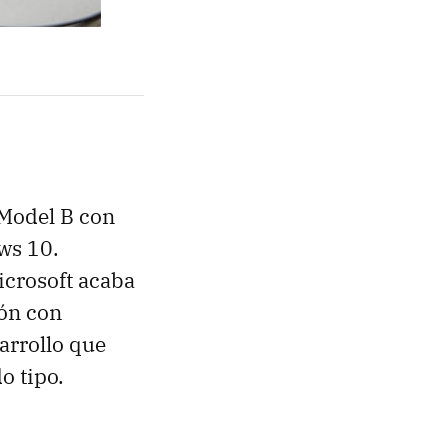
 Model B con
ws 10.
icrosoft acaba
ión con
arrollo que
o tipo.