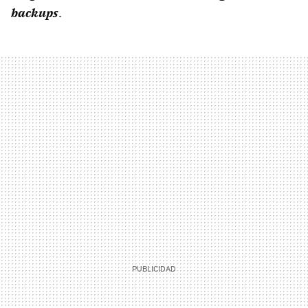
backups
.