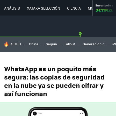
Suscríbete a
ANÁLISIS
XATAKA SELECCIÓN
CIENCIA
MOVILIDAD
HOY SE HABLA DE
AEMET
China
Sequía
Fallout
Generación Z
iP
WhatsApp es un poquito más
segura: las copias de seguridad
en la nube ya se pueden cifrar y
así funcionan