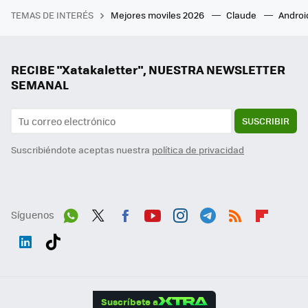
TEMAS DE INTERÉS
Mejores moviles 2026
Claude
Androi
RECIBE "Xatakaletter", NUESTRA NEWSLETTER
SEMANAL
SUSCRIBIR
Suscribiéndote aceptas nuestra
política de privacidad
Síguenos
Wh
Twit
Fac
You
Inst
Tele
RSS
Flip
ats
ter
ebo
tub
agr
gra
boa
Link
Tikt
App
ok
e
am
m
rd
edI
ok
Suscríbete a
n