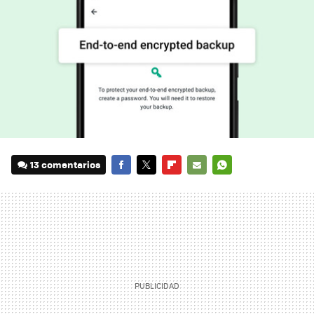
13 comentarios
FACEBOOK
TWITTER
FLIPBOARD
E-
WHATSAPP
MAIL