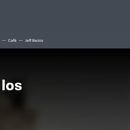
Café
Jeff Bezos
 los