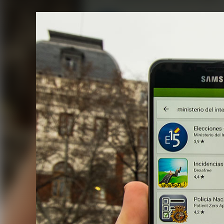
FACEBOOK
TWITTER
FLIPBOARD
E-
MAIL