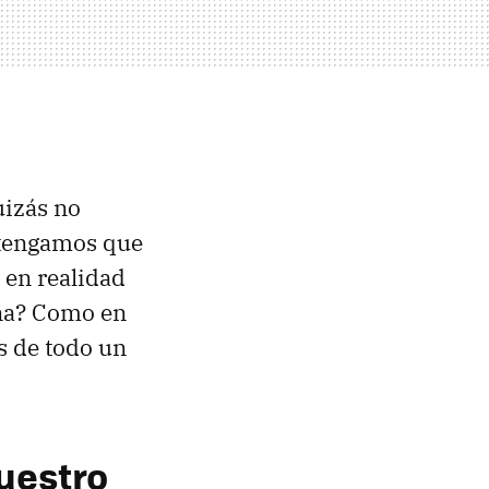
uizás no
 tengamos que
 en realidad
aña? Como en
s de todo un
nuestro