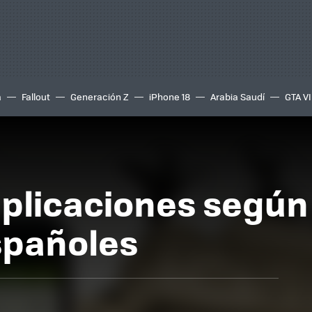
a
Fallout
Generación Z
iPhone 18
Arabia Saudí
GTA VI
aplicaciones según
spañoles