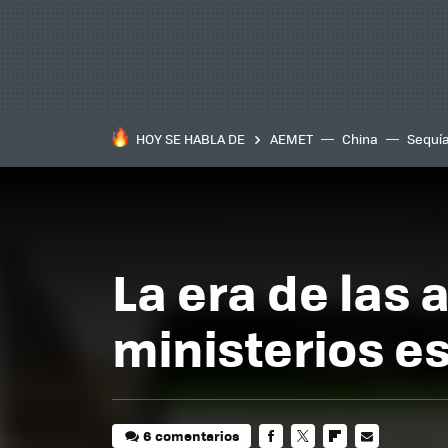
HOY SE HABLA DE
AEMET
China
Sequí
La era de las 
ministerios e
6 comentarios