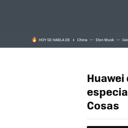
HOY SE HABLA DE
China
Elon Musk
Ge
Huawei 
especial
Cosas