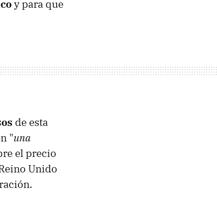
ico
y para que
sos
de esta
n "
una
bre el precio
 Reino Unido
ración.