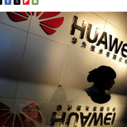
FACEBOOK
TWITTER
FLIPBOARD
E-
MAIL