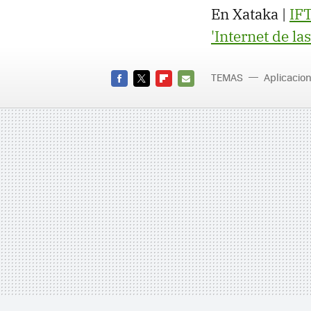
En Xataka |
IFT
'Internet de la
TEMAS
Aplicacio
FACEBOOK
TWITTER
FLIPBOARD
E-
MAIL