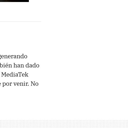
generando
bién han dado
o MediaTek
 por venir. No