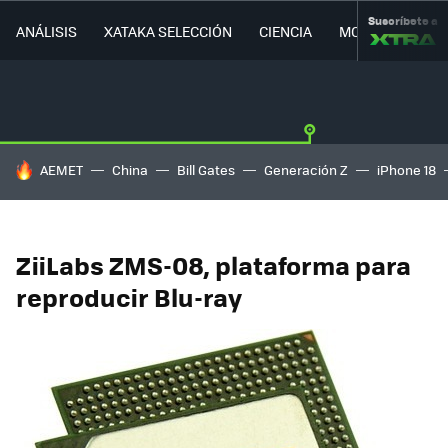
Suscríbete a
ANÁLISIS
XATAKA SELECCIÓN
CIENCIA
MOVILIDAD
HOY SE HABLA DE
AEMET
China
Bill Gates
Generación Z
iPhone 18
ZiiLabs ZMS-08, plataforma para
reproducir Blu-ray