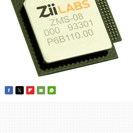
FACEBOOK
TWITTER
FLIPBOARD
E-
WHATSAPP
MAIL