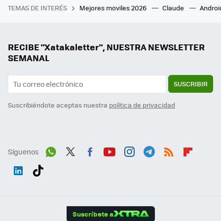
TEMAS DE INTERÉS
Mejores moviles 2026
Claude
Androi
RECIBE "Xatakaletter", NUESTRA NEWSLETTER
SEMANAL
SUSCRIBIR
Suscribiéndote aceptas nuestra
política de privacidad
Síguenos
Wh
Twit
Fac
You
Inst
Tele
RSS
Flip
ats
ter
ebo
tub
agr
gra
boa
Link
Tikt
App
ok
e
am
m
rd
edI
ok
Suscríbete a
n