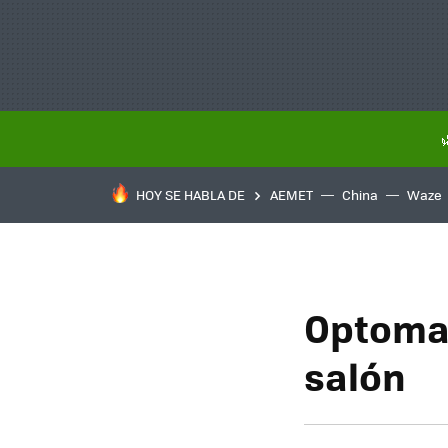
HOY SE HABLA DE
AEMET
China
Waze
Optoma 
salón