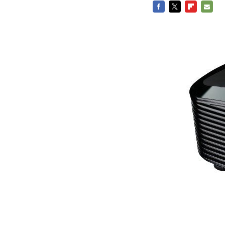
FACEBOOK
TWITTER
FLIPBOARD
E-
MAIL