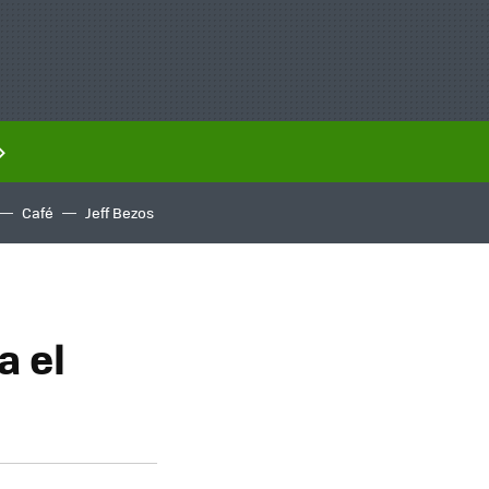
Café
Jeff Bezos
a el