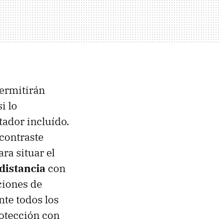
permitirán
si lo
tador incluído.
contraste
ra situar el
distancia
con
ciones de
nte todos los
rotección con