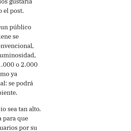
Nos gustaría
 el post.
 un público
iene se
onvencional,
 luminosidad,
1.000 o 2.000
omo ya
al: se podrá
biente.
o sea tan alto.
a para que
uarios por su