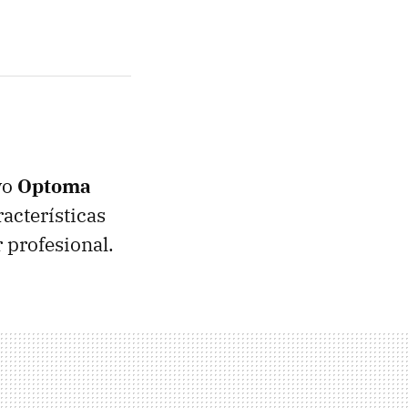
vo
Optoma
racterísticas
r profesional.