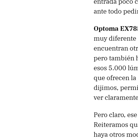
entrada poco c
ante todo pedi
Optoma EX785
muy diferente 
encuentran ot
pero también h
esos 5.000 lú
que ofrecen la
dijimos, permit
ver claramente
Pero claro, ese
Reiteramos que
haya otros mod