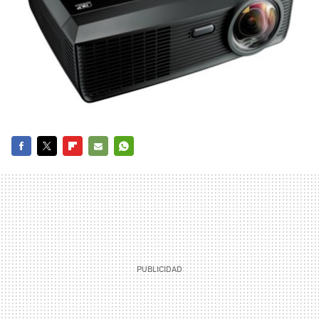
FACEBOOK
TWITTER
FLIPBOARD
E-
WHATSAPP
MAIL