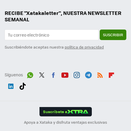
RECIBE "Xatakaletter", NUESTRA NEWSLETTER
SEMANAL
SUSCRIBIR
Suscribiéndote aceptas nuestra
política de privacidad
Síguenos
Wh
Twit
Fac
You
Inst
Tele
RSS
Flip
ats
ter
ebo
tub
agr
gra
boa
Link
Tikt
App
ok
e
am
m
rd
edI
ok
Suscríbete a
n
Apoya a Xataka y disfruta ventajas exclusivas