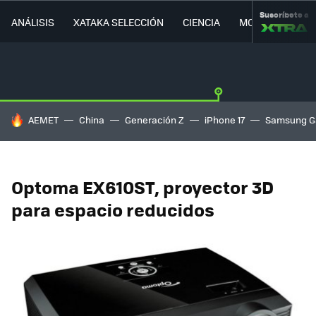
Suscríbete a
ANÁLISIS
XATAKA SELECCIÓN
CIENCIA
MOVILIDAD
HOY SE HABLA DE
AEMET
China
Generación Z
iPhone 17
Samsung G
Optoma EX610ST, proyector 3D
para espacio reducidos