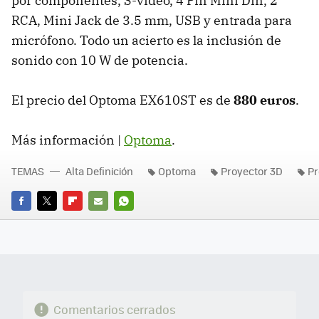
por componentes, S-video, 4 Pin Mini Din, 2
RCA, Mini Jack de 3.5 mm, USB y entrada para
micrófono. Todo un acierto es la inclusión de
sonido con 10 W de potencia.
El precio del Optoma EX610ST es de
880 euros
.
Más información |
Optoma
.
TEMAS
Alta Definición
Optoma
Proyector 3D
Pr
FACEBOOK
TWITTER
FLIPBOARD
E-
WHATSAPP
MAIL
Comentarios cerrados