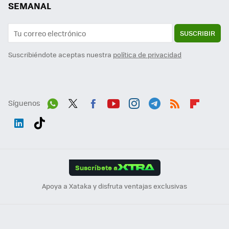
SEMANAL
SUSCRIBIR
Suscribiéndote aceptas nuestra
política de privacidad
Síguenos
Wh
Twit
Fac
You
Inst
Tele
RSS
Flip
ats
ter
ebo
tub
agr
gra
boa
Link
Tikt
App
ok
e
am
m
rd
edI
ok
Suscríbete a
n
Apoya a Xataka y disfruta ventajas exclusivas