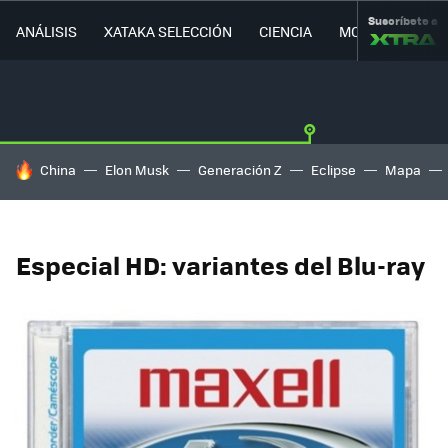
Suscríbete a
ANÁLISIS
XATAKA SELECCIÓN
CIENCIA
MOVILIDAD
HOY SE HABLA DE
China
Elon Musk
Generación Z
Eclipse
Mapa
Especial HD: variantes del Blu-ray