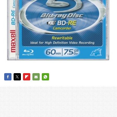
FACEBOOK
TWITTER
FLIPBOARD
E-
WHATSAPP
MAIL