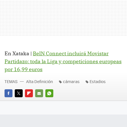
En Xataka |
BeIN Connect incluirá Movistar
Partidazo: toda la Liga y competiciones europeas
por 16,99 euros
TEMAS
Alta Definición
cámaras
Estadios
FACEBOOK
TWITTER
FLIPBOARD
E-
WHATSAPP
MAIL