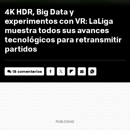
4K HDR, Big Data y
experimentos con VR: LaLiga
muestra todos sus avances
tecnológicos para retransmitir
partidos
18 comentarios
FACEBOOK
TWITTER
FLIPBOARD
E-
WHATSAPP
MAIL