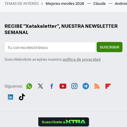
TEMAS DE INTERÉS
Mejores moviles 2026
Claude
Androi
RECIBE "Xatakaletter", NUESTRA NEWSLETTER
SEMANAL
SUSCRIBIR
Suscribiéndote aceptas nuestra
política de privacidad
Síguenos
Wh
Twit
Fac
You
Inst
Tele
RSS
Flip
ats
ter
ebo
tub
agr
gra
boa
Link
Tikt
App
ok
e
am
m
rd
edI
ok
Suscríbete a
n