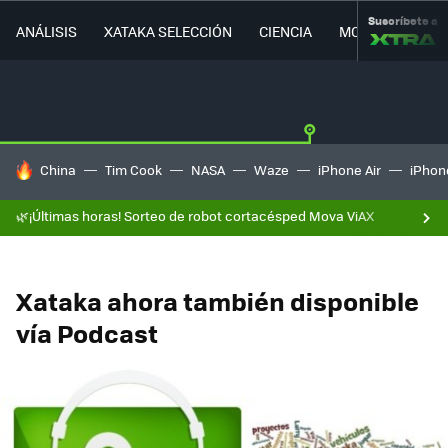
Suscríbete a
ANÁLISIS
XATAKA SELECCIÓN
CIENCIA
MOVILIDAD
HOY SE HABLA DE
China
Tim Cook
NASA
Waze
iPhone Air
iPhone
🌿¡Últimas horas! Sorteo de robot cortacésped Mova ViAX
Xataka ahora también disponible
vía Podcast