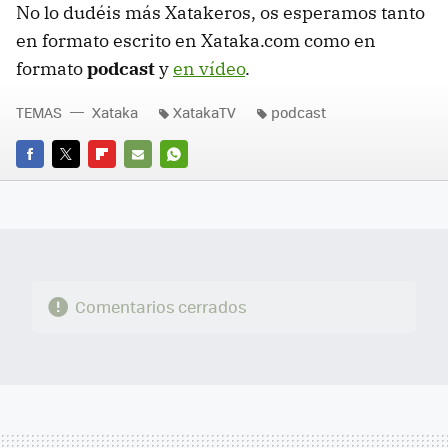
No lo dudéis más Xatakeros, os esperamos tanto
en formato escrito en Xataka.com como en
formato
podcast
y
en vídeo
.
TEMAS
Xataka
XatakaTV
podcast
FACEBOOK
TWITTER
FLIPBOARD
E-
WHATSAPP
MAIL
Comentarios cerrados