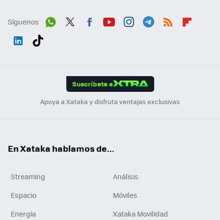
Síguenos
Wh
Twit
Fac
You
Inst
Tele
RSS
Flip
ats
ter
ebo
tub
agr
gra
boa
Link
Tikt
App
ok
e
am
m
rd
edI
ok
Suscríbete a
n
Apoya a Xataka y disfruta ventajas exclusivas
En Xataka hablamos de...
Streaming
Análisis
Espacio
Móviles
Energía
Xataka Movilidad