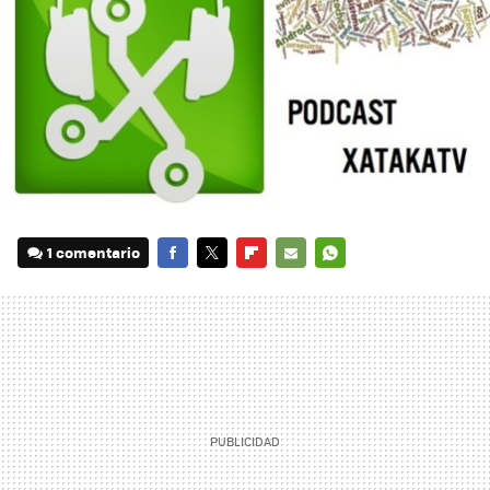
1 comentario
FACEBOOK
TWITTER
FLIPBOARD
E-
WHATSAPP
MAIL