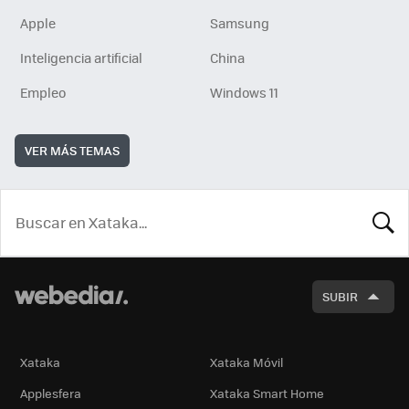
Apple
Samsung
Inteligencia artificial
China
Empleo
Windows 11
VER MÁS TEMAS
BUSCA
SUBIR
Xataka
Xataka Móvil
Applesfera
Xataka Smart Home