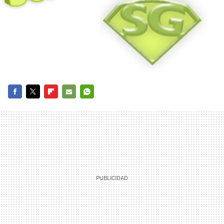
FACEBOOK
TWITTER
FLIPBOARD
E-
WHATSAPP
MAIL