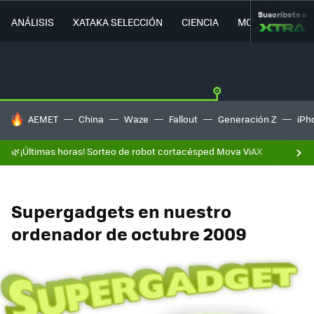
Suscríbete a
ANÁLISIS
XATAKA SELECCIÓN
CIENCIA
MOVILIDAD
HOY SE HABLA DE
AEMET
China
Waze
Fallout
Generación Z
iPh
🌿¡Últimas horas! Sorteo de robot cortacésped Mova ViAX
Supergadgets en nuestro
ordenador de octubre 2009