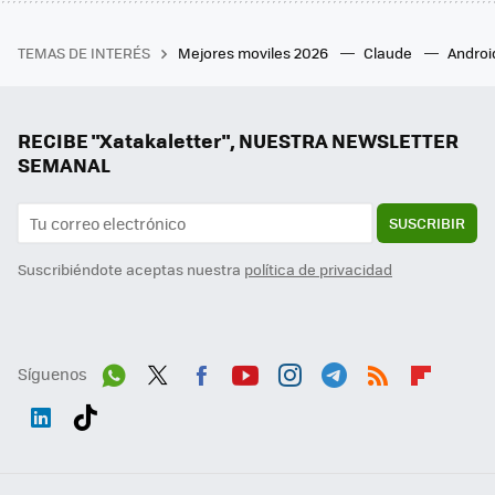
TEMAS DE INTERÉS
Mejores moviles 2026
Claude
Androi
RECIBE "Xatakaletter", NUESTRA NEWSLETTER
SEMANAL
SUSCRIBIR
Suscribiéndote aceptas nuestra
política de privacidad
Síguenos
Wh
Twit
Fac
You
Inst
Tele
RSS
Flip
ats
ter
ebo
tub
agr
gra
boa
Link
Tikt
App
ok
e
am
m
rd
edI
ok