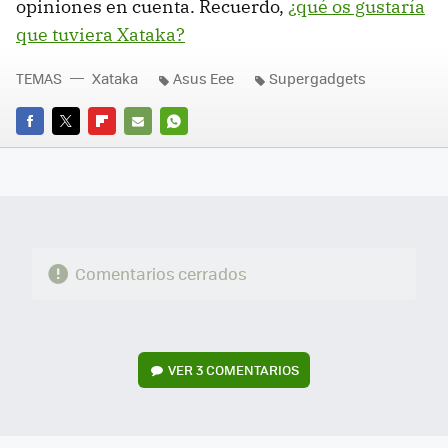
opiniones en cuenta. Recuerdo,
¿qué os gustaría
que tuviera Xataka?
TEMAS
Xataka
Asus Eee
Supergadgets
FACEBOOK
TWITTER
FLIPBOARD
E-
WHATSAPP
MAIL
Comentarios cerrados
VER
3 COMENTARIOS