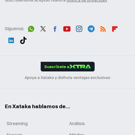
Síguenos
Wh
Twit
Fac
You
Inst
Tele
RSS
Flip
ats
ter
ebo
tub
agr
gra
boa
Link
Tikt
App
ok
e
am
m
rd
edI
ok
Suscríbete a
n
Apoya a Xataka y disfruta ventajas exclusivas
En Xataka hablamos de...
Streaming
Análisis
Espacio
Móviles