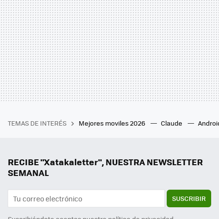
TEMAS DE INTERÉS
Mejores moviles 2026
Claude
Androi
RECIBE "Xatakaletter", NUESTRA NEWSLETTER
SEMANAL
SUSCRIBIR
Suscribiéndote aceptas nuestra
política de privacidad