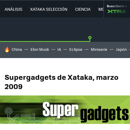
Suscríbete a
ANÁLISIS
XATAKA SELECCIÓN
CIENCIA
MOVILIDAD
HOY SE HABLA DE
China
Elon Musk
IA
Eclipse
Miniserie
Japón
Supergadgets de Xataka, marzo
2009