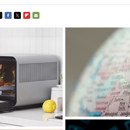
FACEBOOK
TWITTER
FLIPBOARD
E-
MAIL