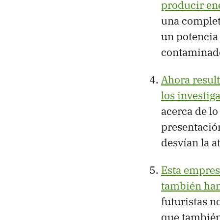
producir ene
una completa
un potencia 
contaminad
Ahora resul
los investig
acerca de lo
presentació
desvían la a
Esta empresa
también han
futuristas n
que también 