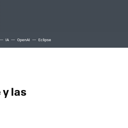
IA
OpenAI
Eclipse
 y las