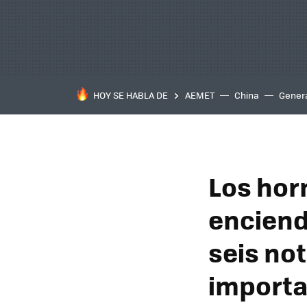
HOY SE HABLA DE
AEMET
China
Gener
Los hor
enciend
seis no
importa