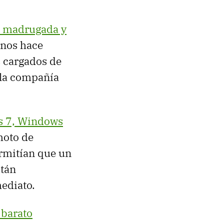
la madrugada y
 nos hace
 cargados de
 la compañía
ws 7, Windows
moto de
rmitían que un
stán
mediato.
 barato