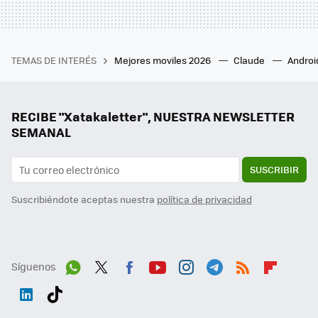
TEMAS DE INTERÉS
Mejores moviles 2026
Claude
Androi
RECIBE "Xatakaletter", NUESTRA NEWSLETTER
SEMANAL
SUSCRIBIR
Suscribiéndote aceptas nuestra
política de privacidad
Síguenos
Wh
Twit
Fac
You
Inst
Tele
RSS
Flip
ats
ter
ebo
tub
agr
gra
boa
Link
Tikt