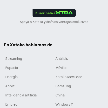
App
ok
e
am
m
rd
edI
ok
Suscríbete a
n
Apoya a Xataka y disfruta ventajas exclusivas
En Xataka hablamos de...
Streaming
Análisis
Espacio
Móviles
Energía
Xataka Movilidad
Apple
Samsung
Inteligencia artificial
China
Empleo
Windows 11