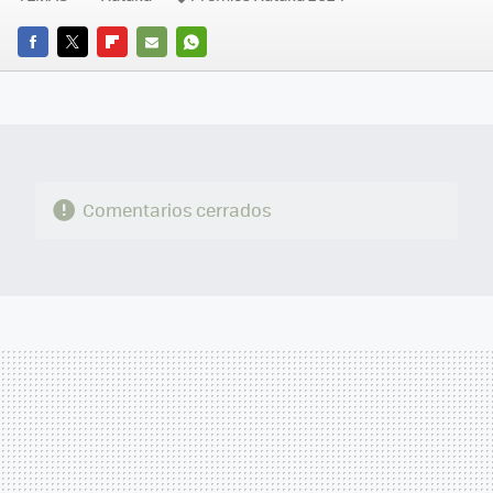
FACEBOOK
TWITTER
FLIPBOARD
E-
WHATSAPP
MAIL
Comentarios cerrados