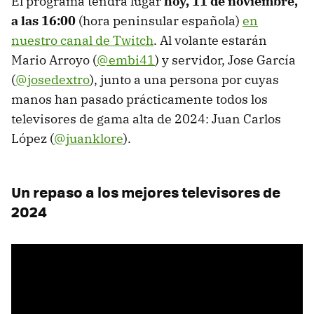
El programa tendrá lugar
hoy, 11 de noviembre,
a las 16:00
(hora peninsular española)
en
nuestro canal de Twitch
. Al volante estarán
Mario Arroyo (
@embi41
) y servidor, Jose García
(
@josedextro
), junto a una persona por cuyas
manos han pasado prácticamente todos los
televisores de gama alta de 2024: Juan Carlos
López (
@juanklore
).
Un repaso a los mejores televisores de
2024