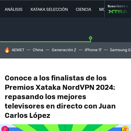
Suscríbete a
ANÁLISIS
XATAKA SELECCIÓN
CIENCIA
MOVILIDAD
HOY SE HABLA DE
AEMET
China
Generación Z
iPhone 17
Samsung G
Conoce a los finalistas de los
Premios Xataka NordVPN 2024:
repasando los mejores
televisores en directo con Juan
Carlos López