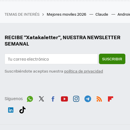
TEMAS DE INTERÉS
Mejores moviles 2026
Claude
Androi
RECIBE "Xatakaletter", NUESTRA NEWSLETTER
SEMANAL
SUSCRIBIR
Suscribiéndote aceptas nuestra
política de privacidad
Síguenos
Wh
Twit
Fac
You
Inst
Tele
RSS
Flip
ats
ter
ebo
tub
agr
gra
boa
Link
Tikt
App
ok
e
am
m
rd
edI
ok