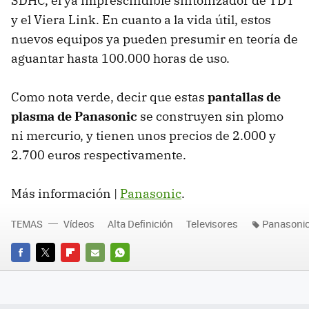
SDHC, el ya imprescindible sintonizador de TDT
y el Viera Link. En cuanto a la vida útil, estos
nuevos equipos ya pueden presumir en teoría de
aguantar hasta 100.000 horas de uso.
Como nota verde, decir que estas
pantallas de
plasma de Panasonic
se construyen sin plomo
ni mercurio, y tienen unos precios de 2.000 y
2.700 euros respectivamente.
Más información |
Panasonic
.
TEMAS
Vídeos
Alta Definición
Televisores
Panasoni
FACEBOOK
TWITTER
FLIPBOARD
E-
WHATSAPP
MAIL