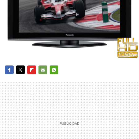
FACEBOOK
TWITTER
FLIPBOARD
E-
WHATSAPP
MAIL