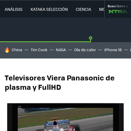
Suscríbete a
ANÁLISIS
XATAKA SELECCIÓN
CIENCIA
MOVILIDAD
HOY SE HABLA DE
China
Tim Cook
NASA
Ola de calor
iPhone 18
Televisores Viera Panasonic de
plasma y FullHD