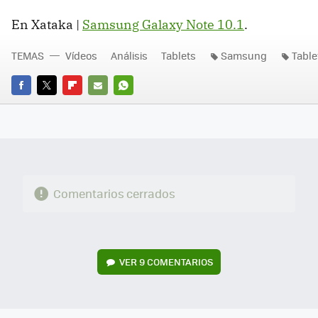
En Xataka |
Samsung Galaxy Note 10.1
.
TEMAS
Vídeos
Análisis
Tablets
Samsung
Tabl
FACEBOOK
TWITTER
FLIPBOARD
E-
WHATSAPP
MAIL
Comentarios cerrados
VER
9 COMENTARIOS