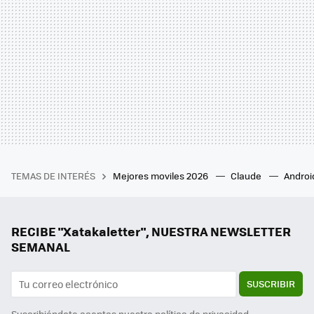
TEMAS DE INTERÉS
Mejores moviles 2026
Claude
Androi
RECIBE "Xatakaletter", NUESTRA NEWSLETTER
SEMANAL
SUSCRIBIR
Suscribiéndote aceptas nuestra
política de privacidad