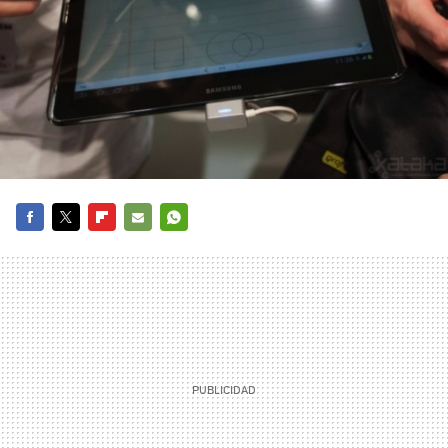
FACEBOOK
TWITTER
FLIPBOARD
E-
WHATSAPP
MAIL