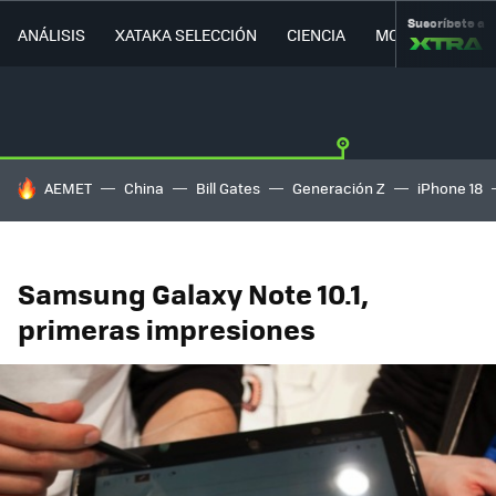
Suscríbete a
ANÁLISIS
XATAKA SELECCIÓN
CIENCIA
MOVILIDAD
HOY SE HABLA DE
AEMET
China
Bill Gates
Generación Z
iPhone 18
Samsung Galaxy Note 10.1,
primeras impresiones