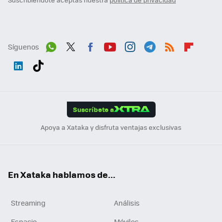
Síguenos
Wh
Twit
Fac
You
Inst
Tele
RSS
Flip
ats
ter
ebo
tub
agr
gra
boa
Link
Tikt
App
ok
e
am
m
rd
edI
ok
Suscríbete a
n
Apoya a Xataka y disfruta ventajas exclusivas
En Xataka hablamos de...
Streaming
Análisis
Espacio
Móviles