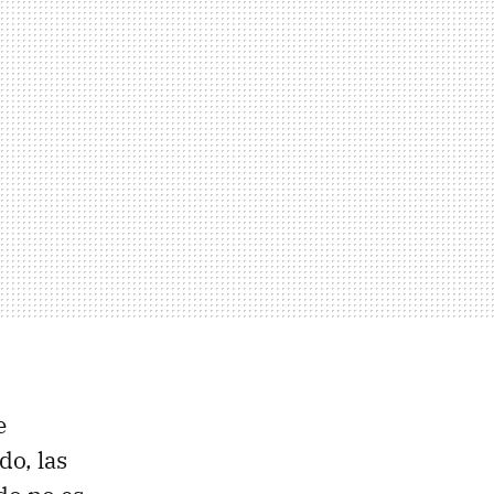
e
do, las