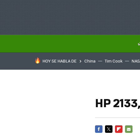
HOY SE HABLA DE
China
Tim Cook
NAS
HP 2133
FACEBOOK
TWITTER
FLIPBOARD
E-