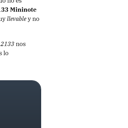
do no es
133 Mininote
muy
llevable
y no
 2133
nos
s lo