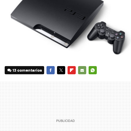
13 comentarios
FACEBOOK
TWITTER
FLIPBOARD
E-
WHATSAPP
MAIL