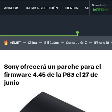
Suscríbete a
ANÁLISIS
XATAKA SELECCIÓN
CIENCIA
MOVILIDAD
HOY SE HABLA DE
AEMET
China
Bill Gates
Generación Z
iPhone 18
Sony ofrecerá un parche para el
firmware 4.45 de la PS3 el 27 de
junio