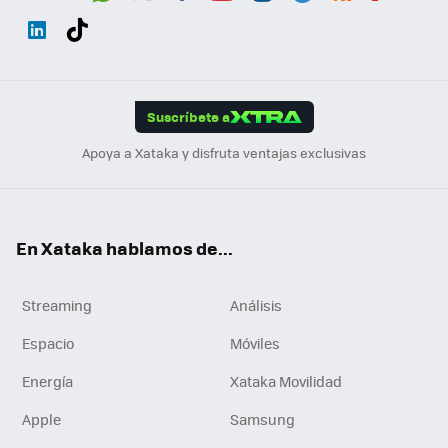
Wh
Twit
Fac
You
Inst
Tele
RSS
Flip
ats
ter
ebo
tub
agr
gra
boa
Link
Tikt
App
ok
e
am
m
rd
edI
ok
Suscríbete a
n
Apoya a Xataka y disfruta ventajas exclusivas
En Xataka hablamos de...
Streaming
Análisis
Espacio
Móviles
Energía
Xataka Movilidad
Apple
Samsung