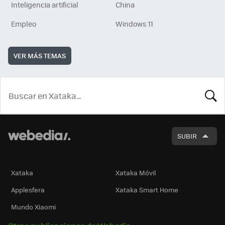
Inteligencia artificial
China
Empleo
Windows 11
VER MÁS TEMAS
BUSCA
SUBIR
Xataka
Xataka Móvil
Applesfera
Xataka Smart Home
Mundo Xiaomi