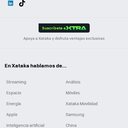
Wh
Twit
Fac
You
Inst
Tele
RSS
Flip
ats
ter
ebo
tub
agr
gra
boa
Link
Tikt
App
ok
e
am
m
rd
edI
ok
Suscríbete a
n
Apoya a Xataka y disfruta ventajas exclusivas
En Xataka hablamos de...
Streaming
Análisis
Espacio
Móviles
Energía
Xataka Movilidad
Apple
Samsung
Inteligencia artificial
China