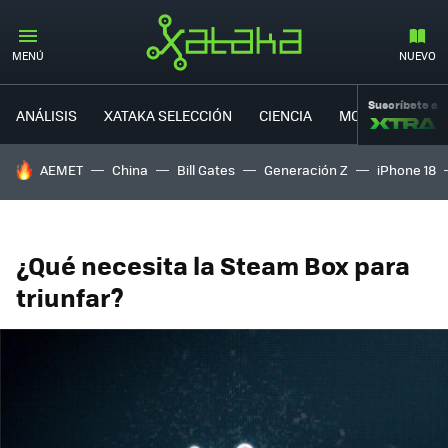
MENÚ
NUEVO
Suscríbete a
ANÁLISIS
XATAKA SELECCIÓN
CIENCIA
MOVILIDAD
HOY SE HABLA DE
AEMET
China
Bill Gates
Generación Z
iPhone 18
¿Qué necesita la Steam Box para
triunfar?