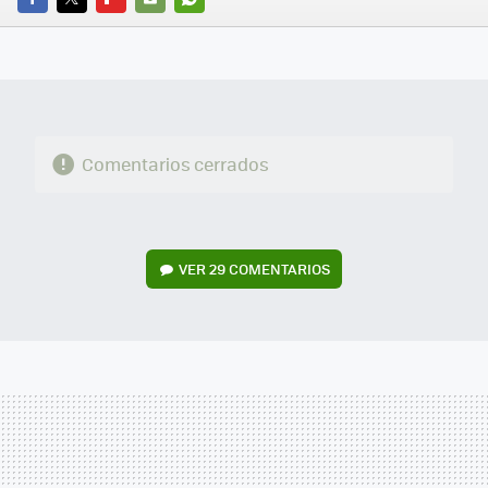
FACEBOOK
TWITTER
FLIPBOARD
E-
WHATSAPP
MAIL
Comentarios cerrados
VER
29 COMENTARIOS