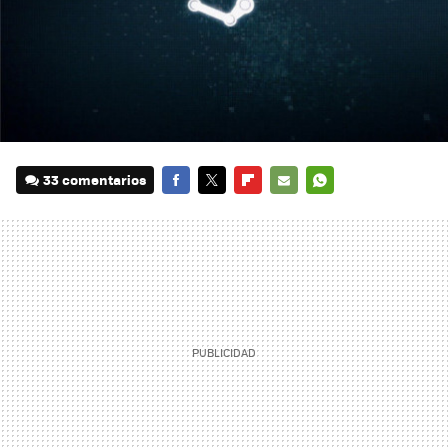
33 comentarios
FACEBOOK
TWITTER
FLIPBOARD
E-
WHATSAPP
MAIL