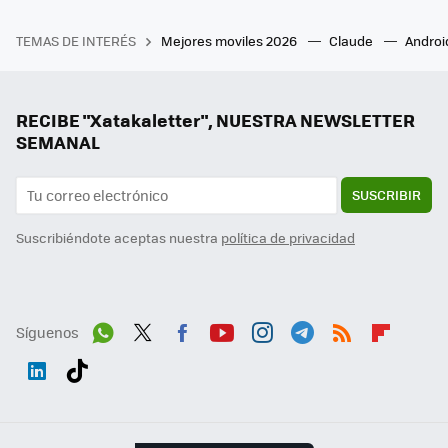
TEMAS DE INTERÉS
Mejores moviles 2026
Claude
Androi
RECIBE "Xatakaletter", NUESTRA NEWSLETTER
SEMANAL
SUSCRIBIR
Suscribiéndote aceptas nuestra
política de privacidad
Síguenos
Wh
Twit
Fac
You
Inst
Tele
RSS
Flip
ats
ter
ebo
tub
agr
gra
boa
Link
Tikt
App
ok
e
am
m
rd
edI
ok