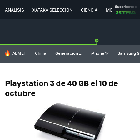
Suscríbete a
ANÁLISIS
XATAKA SELECCIÓN
CIENCIA
MOVILIDAD
HOY SE HABLA DE
AEMET
China
Generación Z
iPhone 17
Samsung G
Playstation 3 de 40 GB el 10 de
octubre