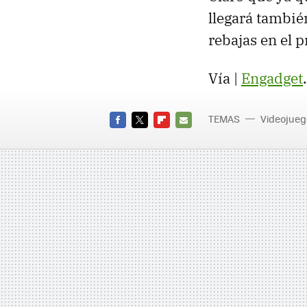
llegará tambi
rebajas en el 
Vía |
Engadget
.
TEMAS
Videojueg
FACEBOOK
TWITTER
FLIPBOARD
E-
MAIL