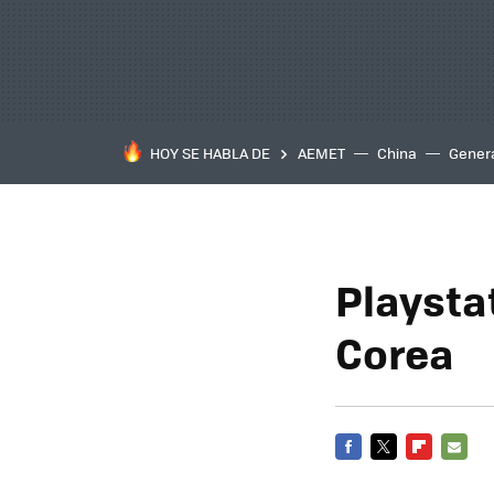
HOY SE HABLA DE
AEMET
China
Gener
Playsta
Corea
FACEBOOK
TWITTER
FLIPBOARD
E-