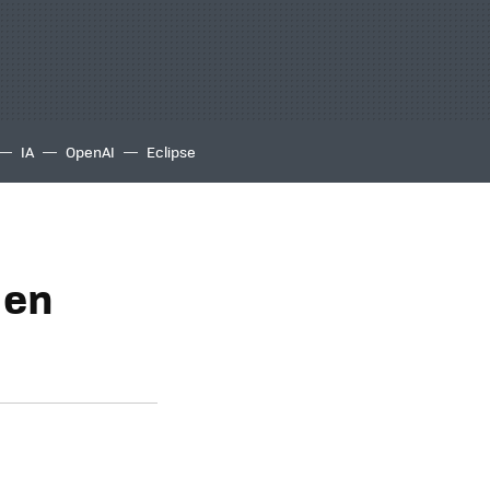
IA
OpenAI
Eclipse
 en