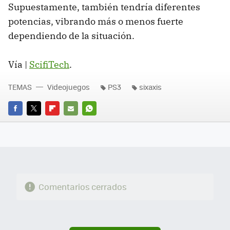
Supuestamente, también tendría diferentes
potencias, vibrando más o menos fuerte
dependiendo de la situación.
Vía |
ScifiTech
.
TEMAS
Videojuegos
PS3
sixaxis
FACEBOOK
TWITTER
FLIPBOARD
E-
WHATSAPP
MAIL
Comentarios cerrados