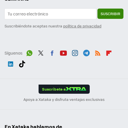
SUSCRIBIR
Suscribiéndote aceptas nuestra
política de privacidad
Síguenos
Wh
Twit
Fac
You
Inst
Tele
RSS
Flip
ats
ter
ebo
tub
agr
gra
boa
Link
Tikt
App
ok
e
am
m
rd
edI
ok
Suscríbete a
n
Apoya a Xataka y disfruta ventajas exclusivas
En Xataka hablamos de...