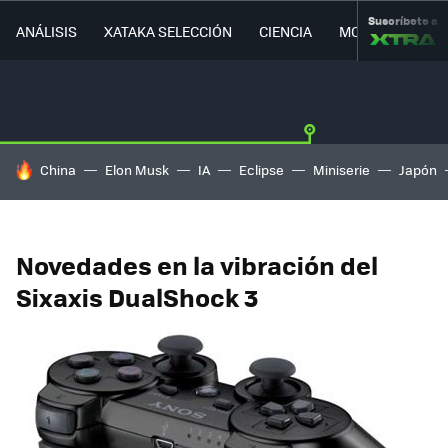
Suscríbete a
ANÁLISIS
XATAKA SELECCIÓN
CIENCIA
MOVILIDAD
HOY SE HABLA DE
China
Elon Musk
IA
Eclipse
Miniserie
Japón
Novedades en la vibración del
Sixaxis DualShock 3