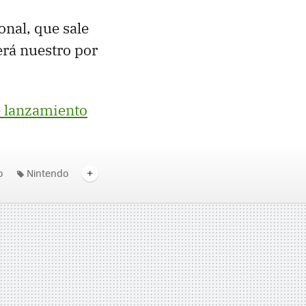
nal, que sale
erá nuestro por
de lanzamiento
o
Nintendo