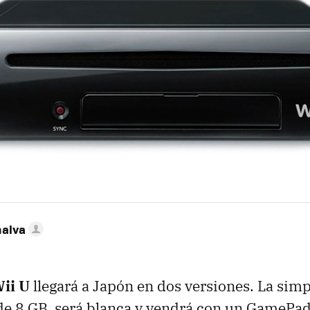
MAIL
nalva
ii U
llegará a Japón en dos versiones. La sim
 8 GB, será blanca y vendrá con un GamePad.