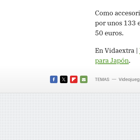
Como accesori
por unos 133 e
50 euros.
En Vidaextra |
para Japón
.
TEMAS
Videojueg
Wii U
FACEBOOK
TWITTER
FLIPBOARD
E-
MAIL