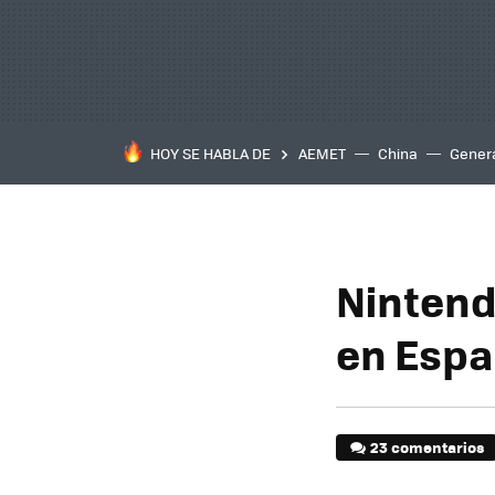
HOY SE HABLA DE
AEMET
China
Gener
Nintendo
en Esp
23 comentarios