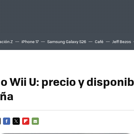
ación Z
iPhone 17
Samsung Galaxy S26
Café
Jeff Bezos
 Wii U: precio y disponib
aña
FACEBOOK
TWITTER
FLIPBOARD
E-