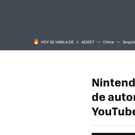
HOY SE HABLA DE
AEMET
China
Sequí
Nintend
de auto
YouTube