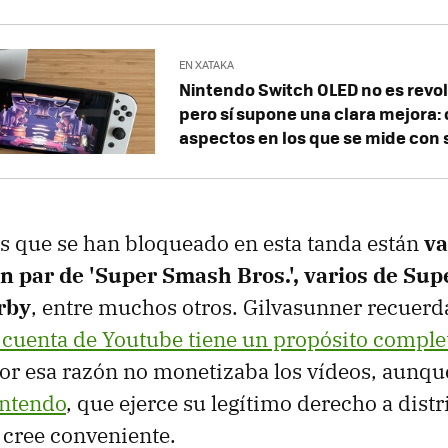
EN XATAKA
Nintendo Switch OLED no es revol
pero sí supone una clara mejora:
aspectos en los que se mide con
os que se han bloqueado en esta tanda están
va
un par de 'Super Smash Bros.', varios de Sup
rby
, entre muchos otros. Gilvasunner recuerd
 cuenta de Youtube tiene un propósito compl
or esa razón no monetizaba los vídeos, aunq
intendo
, que ejerce su legítimo derecho a distr
 cree conveniente.