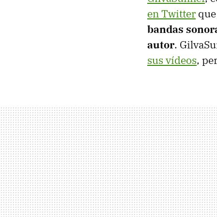
en Twitter
qu
bandas sonora
autor
. GilvaS
sus vídeos
, pe