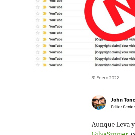
31 Enero 2022
John Ton
Editor Senio
Aunque lleva ya
GilvaSunner
, 