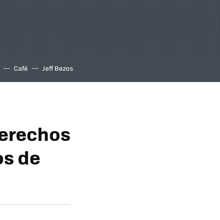
Café
Jeff Bezos
derechos
os de