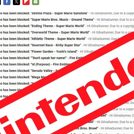
FACEBOOK
TWITTER
FLIPBOARD
E-
MAIL