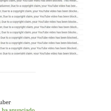
tuber
,
ha anunciado