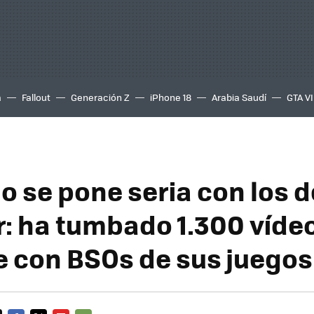
a
Fallout
Generación Z
iPhone 18
Arabia Saudí
GTA VI
o se pone seria con los 
r: ha tumbado 1.300 víde
 con BSOs de sus juegos