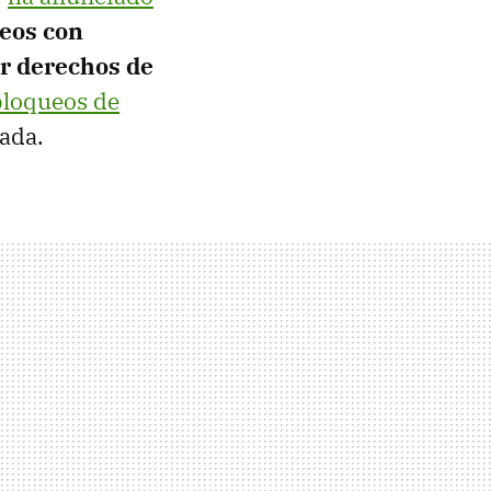
deos con
or derechos de
bloqueos de
sada.