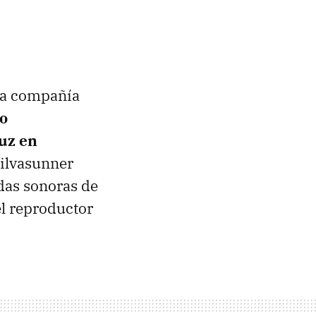
 la compañía
do
luz en
Gilvasunner
das sonoras de
el reproductor