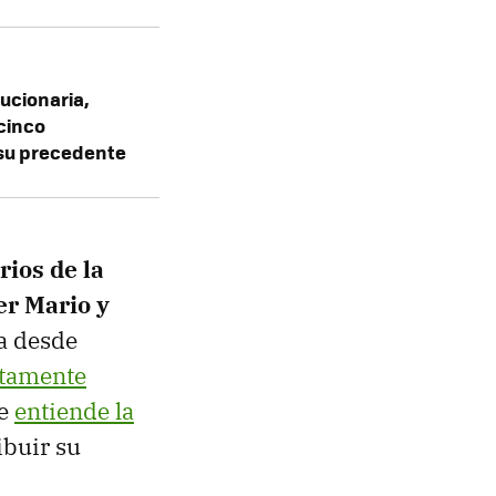
ucionaria,
 cinco
 su precedente
rios de la
er Mario y
a desde
etamente
ue
entiende la
ibuir su