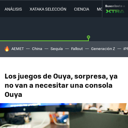
Suscríbete a
ANÁLISIS
XATAKA SELECCIÓN
CIENCIA
MOVILIDAD
HOY SE HABLA DE
AEMET
China
Sequía
Fallout
Generación Z
iP
Los juegos de Ouya, sorpresa, ya
no van a necesitar una consola
Ouya