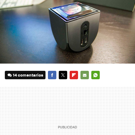
14 comentarios
FACEBOOK
TWITTER
FLIPBOARD
E-
WHATSAPP
MAIL