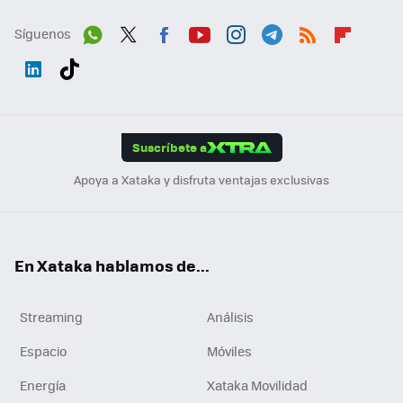
Síguenos
Wh
Twit
Fac
You
Inst
Tele
RSS
Flip
ats
ter
ebo
tub
agr
gra
boa
Link
Tikt
App
ok
e
am
m
rd
edI
ok
Suscríbete a
n
Apoya a Xataka y disfruta ventajas exclusivas
En Xataka hablamos de...
Streaming
Análisis
Espacio
Móviles
Energía
Xataka Movilidad