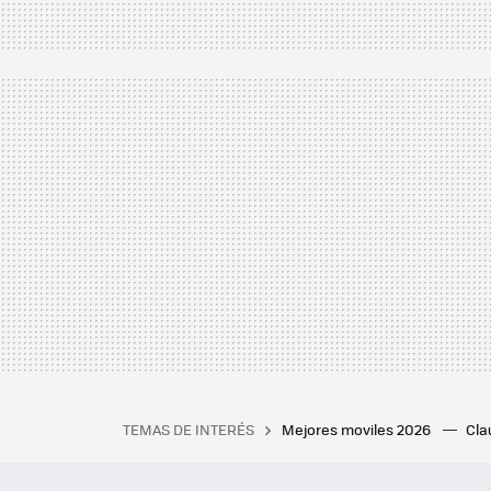
TEMAS DE INTERÉS
Mejores moviles 2026
Cl
iPhone plegable
Playstat
Mejores smartwatch
Auri