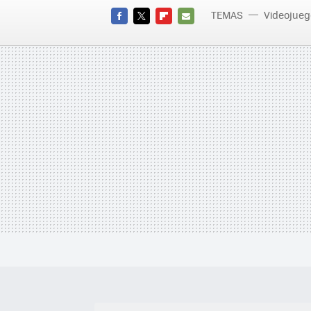
TEMAS
Videojueg
FACEBOOK
TWITTER
FLIPBOARD
E-
MAIL