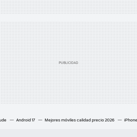
aude
Android 17
Mejores móviles calidad precio 2026
iPhone
ion 6
Mejores ventiladores de techo
Mejores aires acondicion
culares inalámbricos
Eclipse de sol 2026
Orden Marvel