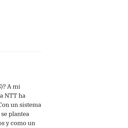
S)? A mi
 la NTT ha
Con un sistema
 se plantea
gos y como un