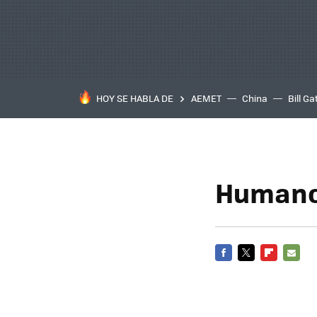
HOY SE HABLA DE
AEMET
China
Bill Ga
Humanos
FACEBOOK
TWITTER
FLIPBOARD
E-
MAIL