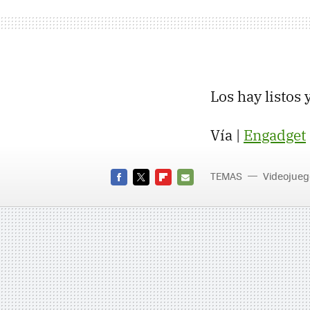
Los hay listos 
Vía |
Engadget
TEMAS
Videojueg
FACEBOOK
TWITTER
FLIPBOARD
E-
MAIL