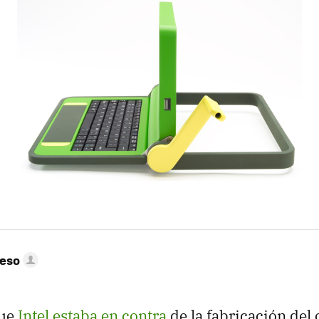
peso
que
Intel estaba en contra
de la fabricación del