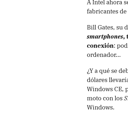
A Intel ahora 
fabricantes de
Bill Gates, su
smartphones
,
conexión
: pod
ordenador...
¿Y a qué se deb
dólares llevar
Windows CE, pe
moto con los
S
Windows.