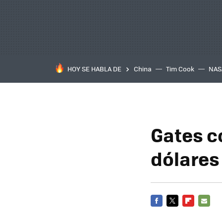
HOY SE HABLA DE
China
Tim Cook
NAS
Gates co
dólares
FACEBOOK
TWITTER
FLIPBOARD
E-