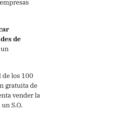
s empresas
car
ades de
 un
l de los 100
n gratuita de
enta vender la
 un S.O.