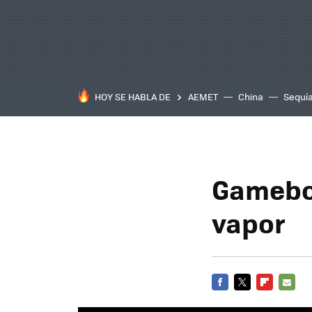
HOY SE HABLA DE
AEMET
China
Sequí
Gameboy
vapor
FACEBOOK
TWITTER
FLIPBOARD
E-