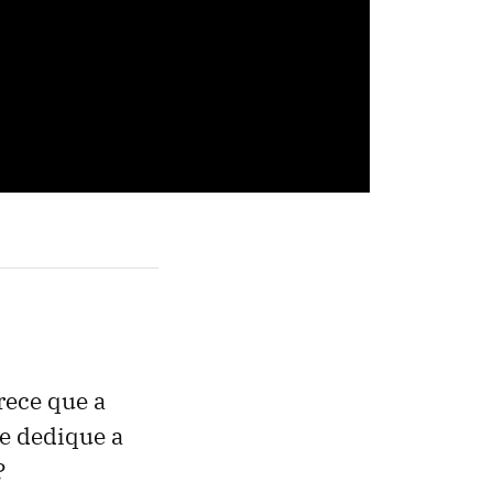
rece que a
se dedique a
?