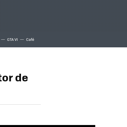
GTA VI
Café
or de