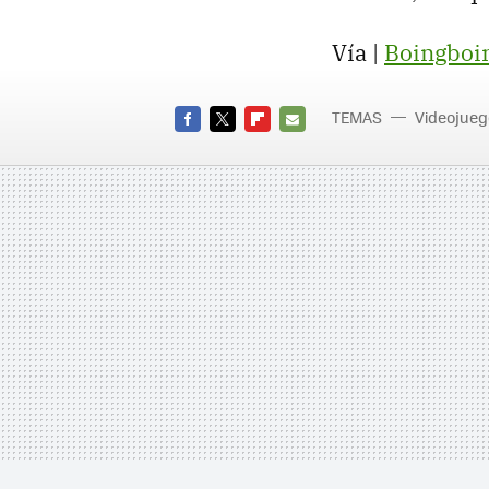
Vía |
Boingboi
TEMAS
Videojueg
FACEBOOK
TWITTER
FLIPBOARD
E-
MAIL