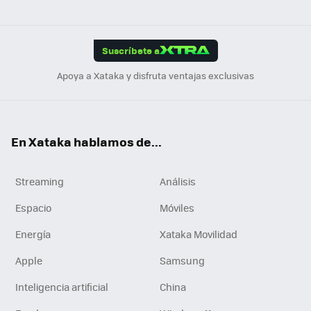
ats
ter
ebo
tub
agr
gra
boa
Link
Tikt
App
ok
e
am
m
rd
edI
ok
Suscríbete a
n
Apoya a Xataka y disfruta ventajas exclusivas
En Xataka hablamos de...
Streaming
Análisis
Espacio
Móviles
Energía
Xataka Movilidad
Apple
Samsung
Inteligencia artificial
China