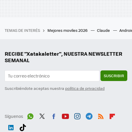
TEMAS DE INTERÉS
Mejores moviles 2026
Claude
Androi
RECIBE "Xatakaletter", NUESTRA NEWSLETTER
SEMANAL
SUSCRIBIR
Suscribiéndote aceptas nuestra
política de privacidad
Síguenos
Wh
Twit
Fac
You
Inst
Tele
RSS
Flip