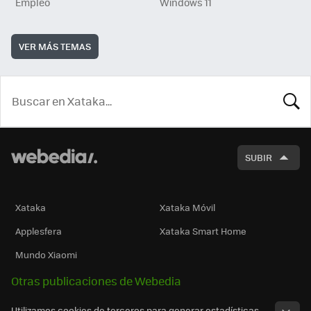
Empleo
Windows 11
VER MÁS TEMAS
BUSCA
SUBIR
Xataka
Xataka Móvil
Applesfera
Xataka Smart Home
Mundo Xiaomi
Otras publicaciones de Webedia
Utilizamos cookies de terceros para generar estadísticas