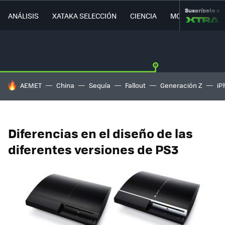
Suscríbete a
ANÁLISIS
XATAKA SELECCIÓN
CIENCIA
MOVILIDAD
HOY SE HABLA DE
AEMET
China
Sequía
Fallout
Generación Z
iP
Diferencias en el diseño de las
diferentes versiones de PS3