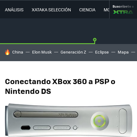
Suscríbete a
ANÁLISIS
XATAKA SELECCIÓN
CIENCIA
MOVILIDAD
HOY SE HABLA DE
China
Elon Musk
Generación Z
Eclipse
Mapa
Conectando XBox 360 a PSP o
Nintendo DS