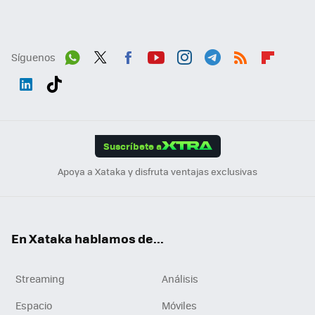
Síguenos
Wh
Twit
Fac
You
Inst
Tele
RSS
Flip
ats
ter
ebo
tub
agr
gra
boa
Link
Tikt
App
ok
e
am
m
rd
edI
ok
Suscríbete a
n
Apoya a Xataka y disfruta ventajas exclusivas
En Xataka hablamos de...
Streaming
Análisis
Espacio
Móviles