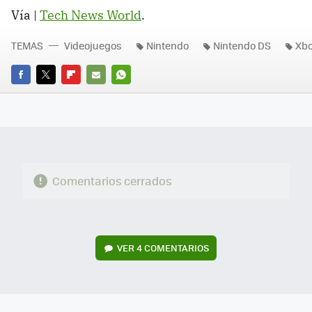
Vía |
Tech News World
.
TEMAS
Videojuegos
Nintendo
Nintendo DS
Xbo
FACEBOOK
TWITTER
FLIPBOARD
E-
WHATSAPP
MAIL
Comentarios cerrados
VER
4 COMENTARIOS