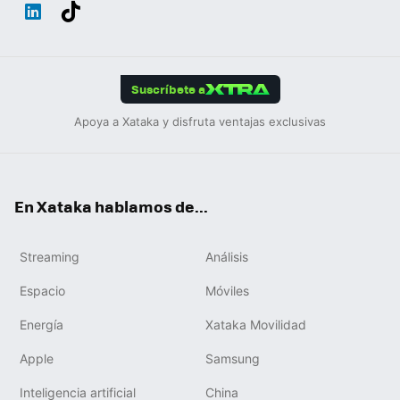
Wh
Twit
Fac
You
Inst
Tele
RSS
Flip
ats
ter
ebo
tub
agr
gra
boa
Link
Tikt
App
ok
e
am
m
rd
edIn
ok
Suscríbete a
Apoya a Xataka y disfruta ventajas exclusivas
En Xataka hablamos de...
Streaming
Análisis
Espacio
Móviles
Energía
Xataka Movilidad
Apple
Samsung
Inteligencia artificial
China