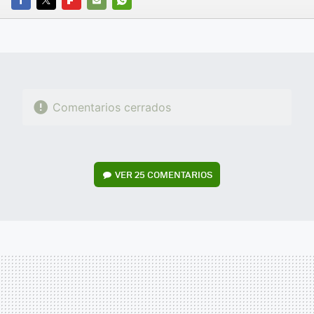
FACEBOOK
TWITTER
FLIPBOARD
E-
WHATSAPP
MAIL
Comentarios cerrados
VER
25 COMENTARIOS