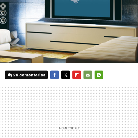
29 comentarios
FACEBOOK
TWITTER
FLIPBOARD
E-
WHATSAPP
MAIL