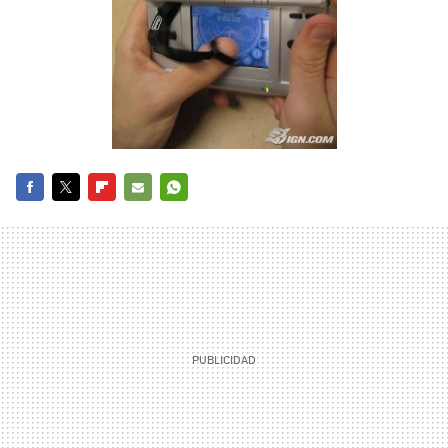
FACEBOOK
TWITTER
FLIPBOARD
E-
WHATSAPP
MAIL