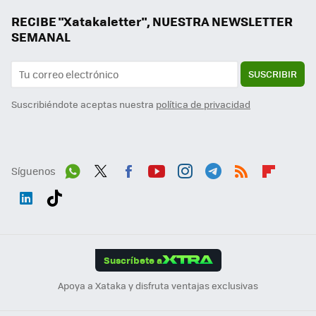
RECIBE "Xatakaletter", NUESTRA NEWSLETTER
SEMANAL
SUSCRIBIR
Suscribiéndote aceptas nuestra
política de privacidad
Síguenos
Wh
Twit
Fac
You
Inst
Tele
RSS
Flip
ats
ter
ebo
tub
agr
gra
boa
Link
Tikt
App
ok
e
am
m
rd
edI
ok
Suscríbete a
n
Apoya a Xataka y disfruta ventajas exclusivas