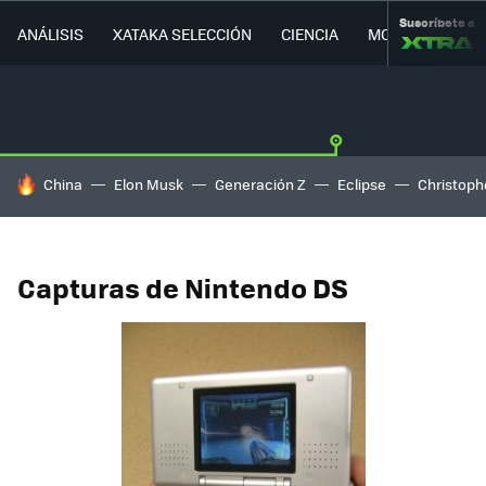
Suscríbete a
ANÁLISIS
XATAKA SELECCIÓN
CIENCIA
MOVILIDAD
HOY SE HABLA DE
China
Elon Musk
Generación Z
Eclipse
Christoph
Capturas de Nintendo DS