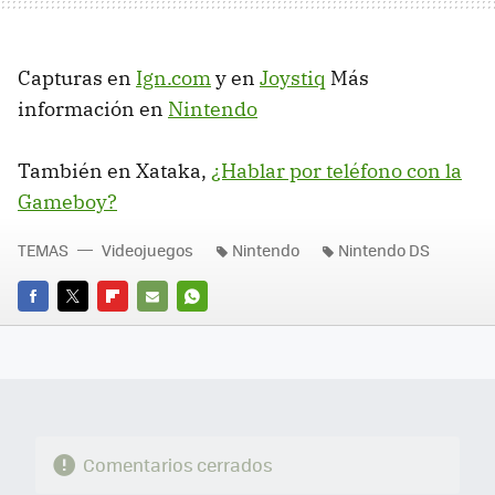
Capturas en
Ign.com
y en
Joystiq
Más
información en
Nintendo
También en Xataka,
¿Hablar por teléfono con la
Gameboy?
TEMAS
Videojuegos
Nintendo
Nintendo DS
FACEBOOK
TWITTER
FLIPBOARD
E-
WHATSAPP
MAIL
Comentarios cerrados