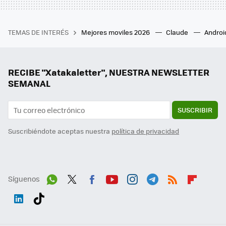
TEMAS DE INTERÉS
Mejores moviles 2026
Claude
Androi
RECIBE "Xatakaletter", NUESTRA NEWSLETTER
SEMANAL
SUSCRIBIR
Suscribiéndote aceptas nuestra
política de privacidad
Síguenos
Wh
Twit
Fac
You
Inst
Tele
RSS
Flip
ats
ter
ebo
tub
agr
gra
boa
Link
Tikt
App
ok
e
am
m
rd