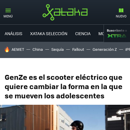
MENÚ
NUEVO
Suscríbete a
ANÁLISIS
XATAKA SELECCIÓN
CIENCIA
MOVILIDAD
HOY SE HABLA DE
AEMET
China
Sequía
Fallout
Generación Z
iP
GenZe es el scooter eléctrico que
quiere cambiar la forma en la que
se mueven los adolescentes