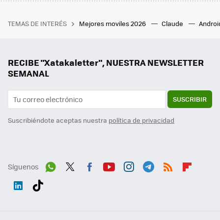
TEMAS DE INTERÉS
Mejores moviles 2026
Claude
Androi
RECIBE "Xatakaletter", NUESTRA NEWSLETTER
SEMANAL
SUSCRIBIR
Suscribiéndote aceptas nuestra
política de privacidad
Síguenos
Wh
Twit
Fac
You
Inst
Tele
RSS
Flip
ats
ter
ebo
tub
agr
gra
boa
Link
Tikt
App
ok
e
am
m
rd
edI
ok