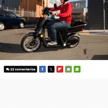
22 comentarios
FACEBOOK
TWITTER
FLIPBOARD
E-
WHATSAPP
MAIL