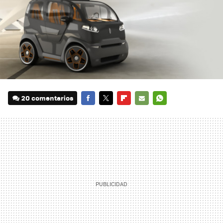
20 comentarios
FACEBOOK
TWITTER
FLIPBOARD
E-
WHATSAPP
MAIL