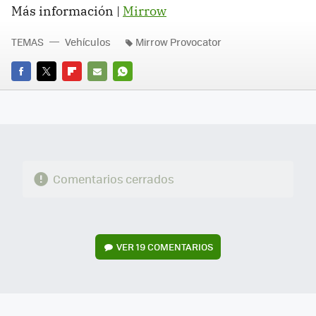
Más información |
Mirrow
TEMAS
Vehículos
Mirrow Provocator
FACEBOOK
TWITTER
FLIPBOARD
E-
WHATSAPP
MAIL
Comentarios cerrados
VER
19 COMENTARIOS