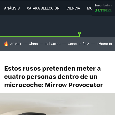
Suscríbete a
ANÁLISIS
XATAKA SELECCIÓN
CIENCIA
MOVILIDAD
HOY SE HABLA DE
AEMET
China
Bill Gates
Generación Z
iPhone 18
Estos rusos pretenden meter a
cuatro personas dentro de un
microcoche: Mirrow Provocator