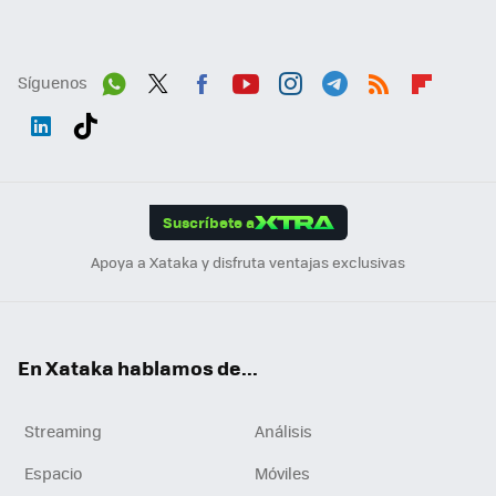
Síguenos
Wh
Twit
Fac
You
Inst
Tele
RSS
Flip
ats
ter
ebo
tub
agr
gra
boa
Link
Tikt
App
ok
e
am
m
rd
edI
ok
Suscríbete a
n
Apoya a Xataka y disfruta ventajas exclusivas
En Xataka hablamos de...
Streaming
Análisis
Espacio
Móviles