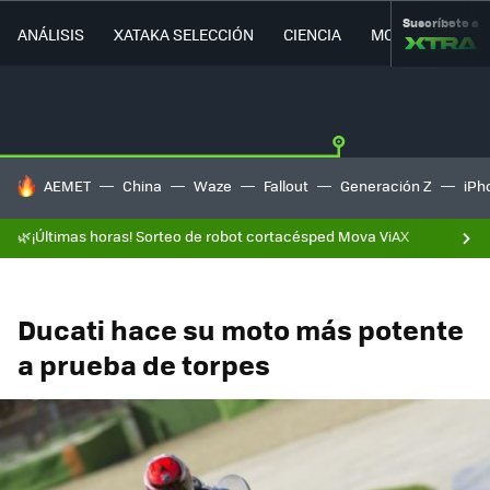
Suscríbete a
ANÁLISIS
XATAKA SELECCIÓN
CIENCIA
MOVILIDAD
HOY SE HABLA DE
AEMET
China
Waze
Fallout
Generación Z
iPh
🌿¡Últimas horas! Sorteo de robot cortacésped Mova ViAX
Ducati hace su moto más potente
a prueba de torpes