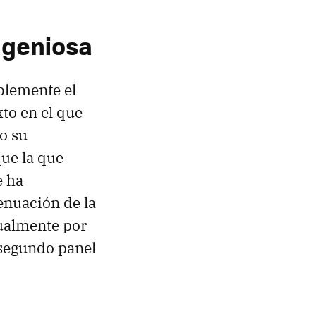
ngeniosa
blemente el
xto en el que
o su
ue la que
e ha
enuación de la
tualmente por
l segundo panel