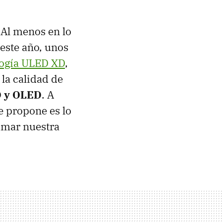
 Al menos en lo
 este año, unos
logía ULED XD
,
la calidad de
D y OLED
. A
e propone es lo
amar nuestra