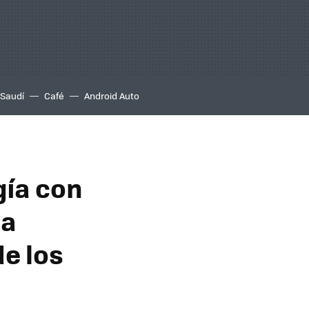
 Saudí
Café
Android Auto
gía con
la
e los