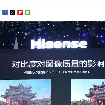
FACEBOOK
TWITTER
FLIPBOARD
E-
MAIL