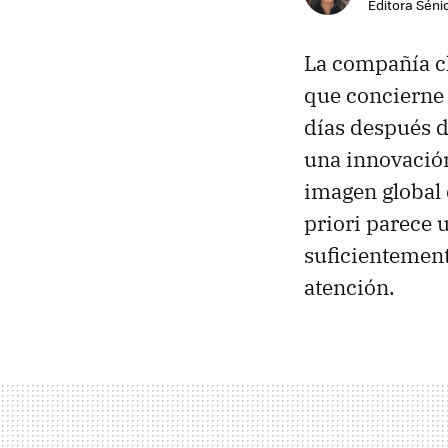
Editora Sénio
La compañía ch
que concierne 
días después d
una innovación
imagen global
priori parece 
suficientement
atención.