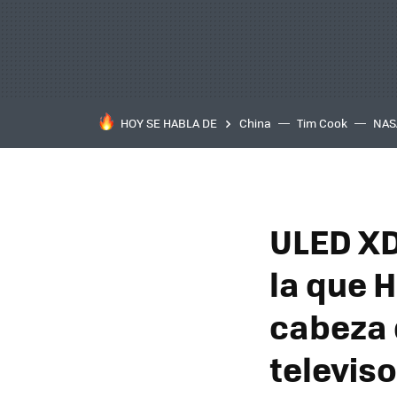
HOY SE HABLA DE
China
Tim Cook
NAS
ULED XD
la que 
cabeza 
televis