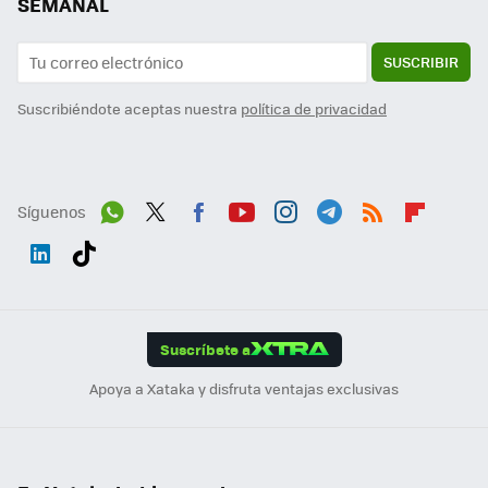
SEMANAL
SUSCRIBIR
Suscribiéndote aceptas nuestra
política de privacidad
Síguenos
Wh
Twit
Fac
You
Inst
Tele
RSS
Flip
ats
ter
ebo
tub
agr
gra
boa
Link
Tikt
App
ok
e
am
m
rd
edI
ok
Suscríbete a
n
Apoya a Xataka y disfruta ventajas exclusivas