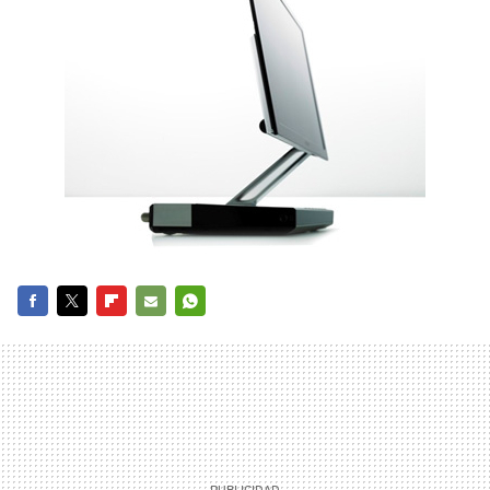
FACEBOOK
TWITTER
FLIPBOARD
E-
WHATSAPP
MAIL