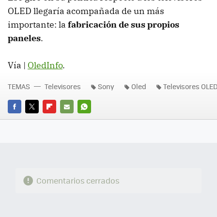
OLED llegaría acompañada de un más
importante: la
fabricación de sus propios
paneles
.
Vía |
OledInfo
.
TEMAS
Televisores
Sony
Oled
Televisores OLE
FACEBOOK
TWITTER
FLIPBOARD
E-
WHATSAPP
MAIL
Comentarios cerrados