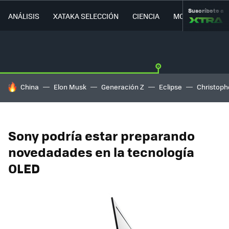
Suscríbete a
ANÁLISIS
XATAKA SELECCIÓN
CIENCIA
MOVILIDAD
HOY SE HABLA DE
China
Elon Musk
Generación Z
Eclipse
Christoph
Sony podría estar preparando
novedadades en la tecnología
OLED