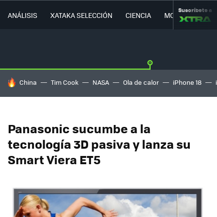
Suscríbete a
ANÁLISIS
XATAKA SELECCIÓN
CIENCIA
MOVILIDAD
HOY SE HABLA DE
China
Tim Cook
NASA
Ola de calor
iPhone 18
Panasonic sucumbe a la
tecnología 3D pasiva y lanza su
Smart Viera ET5