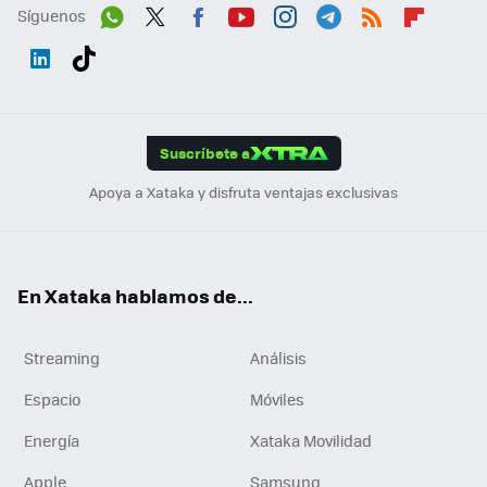
Síguenos
Wh
Twit
Fac
You
Inst
Tele
RSS
Flip
ats
ter
ebo
tub
agr
gra
boa
Link
Tikt
App
ok
e
am
m
rd
edI
ok
Suscríbete a
n
Apoya a Xataka y disfruta ventajas exclusivas
En Xataka hablamos de...
Streaming
Análisis
Espacio
Móviles
Energía
Xataka Movilidad
Apple
Samsung