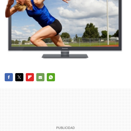
FACEBOOK
TWITTER
FLIPBOARD
E-
WHATSAPP
MAIL