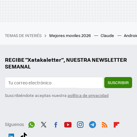
TEMAS DE INTERÉS
Mejores moviles 2026
Claude
Androi
RECIBE "Xatakaletter", NUESTRA NEWSLETTER
SEMANAL
SUSCRIBIR
Suscribiéndote aceptas nuestra
política de privacidad
Síguenos
Wh
Twit
Fac
You
Inst
Tele
RSS
Flip