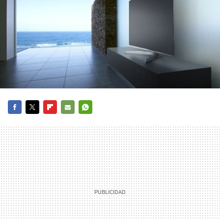
FACEBOOK
TWITTER
FLIPBOARD
E-
WHATSAPP
MAIL