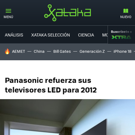
MENÚ
NUEVO
Suscríbete a
ANÁLISIS
XATAKA SELECCIÓN
CIENCIA
MOVILIDAD
HOY SE HABLA DE
AEMET
China
Bill Gates
Generación Z
iPhone 18
Panasonic refuerza sus
televisores LED para 2012