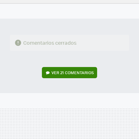
FACEBOOK
TWITTER
FLIPBOARD
E-
WHATSAPP
MAIL
Comentarios cerrados
VER
21 COMENTARIOS