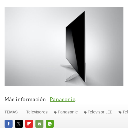
Más información |
Panasonic
.
TEMAS
Televisores
Panasonic
Televisor LED
Te