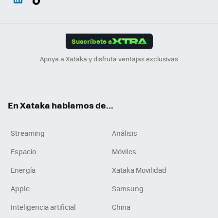
ats
ter
ebo
tub
agr
gra
boa
Link
Tikt
App
ok
e
am
m
rd
edI
ok
Suscríbete a
n
Apoya a Xataka y disfruta ventajas exclusivas
En Xataka hablamos de...
Streaming
Análisis
Espacio
Móviles
Energía
Xataka Movilidad
Apple
Samsung
Inteligencia artificial
China