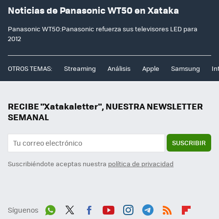
Noticias de Panasonic WT50 en Xataka
Panasonic WT50:Panasonic refuerza sus televisores LED para
2012
OTROS TEMAS:
Streaming
Análisis
Apple
Samsung
In
RECIBE "Xatakaletter", NUESTRA NEWSLETTER
SEMANAL
SUSCRIBIR
Suscribiéndote aceptas nuestra
política de privacidad
Síguenos