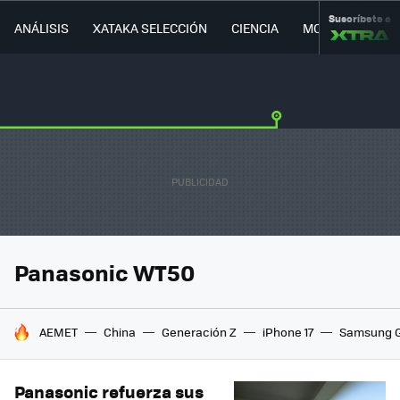
Suscríbete a
ANÁLISIS
XATAKA SELECCIÓN
CIENCIA
MOVILIDAD
Panasonic WT50
HOY SE HABLA DE
AEMET
China
Generación Z
iPhone 17
Samsung G
Panasonic refuerza sus