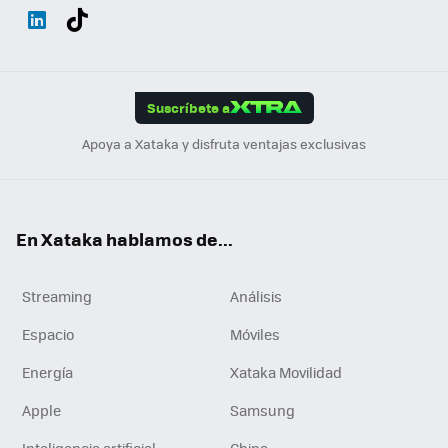
Wh
Twit
Fac
You
Inst
Tele
RSS
Flip
ats
ter
ebo
tub
agr
gra
boa
Link
Tikt
App
ok
e
am
m
rd
edI
ok
Suscríbete a
n
Apoya a Xataka y disfruta ventajas exclusivas
En Xataka hablamos de...
Streaming
Análisis
Espacio
Móviles
Energía
Xataka Movilidad
Apple
Samsung
Inteligencia artificial
China